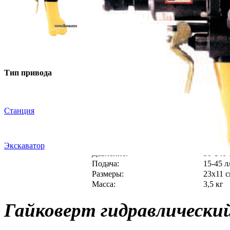
- Малая масса.
- Ручка покрыта пласти
- Наличие реверса.
Тип привода
- Доступен в подводной
Станция
Технические характеристики
Крутящий момент:
675 Н*
Крепление насадок:
1/2"
Экскаватор
Давление:
50-140 
Подача:
15-45 л
Размеры:
23х11 
Масса:
3,5 кг
Гайковерт гидравлическ