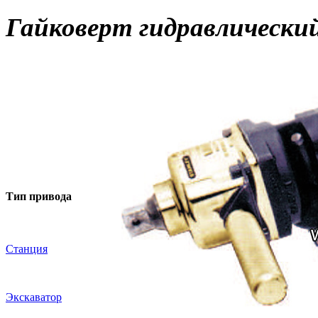
Гайковерт гидравлическ
- Идеальный для желез
- Удобен в использован
- Наличие реверса.
- Доступен в подводной
Тип привода
Технические характеристики
Станция
Крутящий момент:
680-3400
Крепление насадок:
1"
Давление:
105-140 
Экскаватор
Подача:
26-45 л/
Размеры:
36х11 см