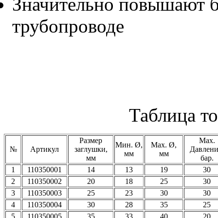
Значительно повышают б
трубопроводе
Таблица то
Размер
Мах.
Мин. Ø,
Мах. Ø,
№
Артикул
заглушки,
Давлени
мм
мм
мм
бар.
1
110350001
14
13
19
30
2
110350002
20
18
25
30
3
110350003
25
23
30
30
4
110350004
30
28
35
25
5
110350005
35
33
40
20